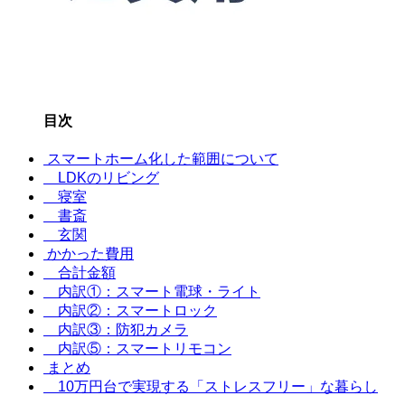
目次
スマートホーム化した範囲について
LDKのリビング
寝室
書斎
玄関
かかった費用
合計金額
内訳①：スマート電球・ライト
内訳②：スマートロック
内訳③：防犯カメラ
内訳⑤：スマートリモコン
まとめ
10万円台で実現する「ストレスフリー」な暮らし